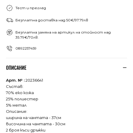
Тест и преглед
Безплатна доставка над 50€/97.79лв
Безплатна замяна на артикул на стойност над
35.79€/70лв.
0892257459
ОПИСАНИЕ
Арт. № :
20236641
Състав:
70% еко кожа
25% полиестер
5% метал
Описание:
ширина на чантата - 37см
височина на чантата - 30см
2 броя къси дръжки