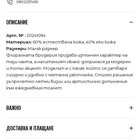
0892257459
ОПИСАНИЕ
Арт. № :
20241094
Материал:
60% естествена кожа, 40% еко кожа
Размери:
Малък размер
Флоралната бродерия придава изтънчен характер на
тази чанта, а наситеният нюанс допринася за модерен
и топъл акцент. Моделът е с капак, който се затваря
сигурно и удобно с метална закопчалка. Стилно решение
за пролетно-летни визии или артистично допълнение
към ежедневния тоалет.
ВАЖНО
Тъй като не сме производители, а вносители, ние
ДОСТАВКА И ПЛАЩАНЕ
подлагаме всяка дреха, която пристига при нас, на
няколко щателни проверки за качество. Дрехите се