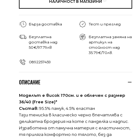
НАЛИЧНОСТ В МАГАЗИНИ
Бърза доставка
Тест и преглед
Безплатна
Безплатна замяна на
доставка над
артикул на
50€/97.79лв
стойност над
35.79€/70лв.
0892257459
ОПИСАНИЕ
Моделът е висок 170см. и е облечен с размер
36/40 (Free Size)*
Състав:
95.5% памук, 4.5% еластан
Тази тениска в класическо черно впечатлява с
деликатна бродерия на коте с панделка и надпис.
Изработена от памучна материя с еластичност,
тя приляга комфортно по тялото, без да