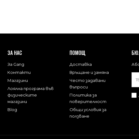
ЗА НАС
ПОМОЩ
БЮ
За Gang
Доставка
Або
Контакти
Връщане и замяна
Магазини
Често задавани
въпроси
Лоялна програма във
физическите
Политика за
магазини
поверителност
Blog
Общи условия за
ползване