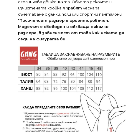
ограничава движенията. Облото деколте и
изчистената кройка я правят лесна за
съчетаване с дънки, поли или спортни панталони.
*Посоченият размер е ориентировъчен.
Моделът е свободен и обхваща няколко
размера, в зависимост от това как искате да
седи на фигурата ви.