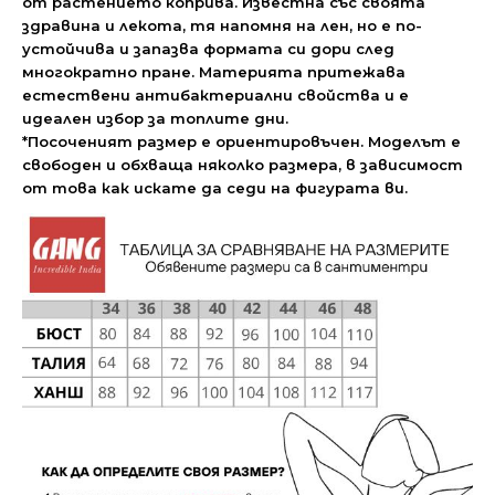
от растението коприва. Известна със своята
здравина и лекота, тя напомня на лен, но е по-
устойчива и запазва формата си дори след
многократно пране. Материята притежава
естествени антибактериални свойства и е
идеален избор за топлите дни.
*Посоченият размер е ориентировъчен. Моделът е
свободен и обхваща няколко размера, в зависимост
от това как искате да седи на фигурата ви.