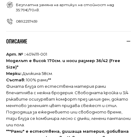
Безплатна замяна на артикул на стойност над
35.79€/70лв.
0892257459
ОПИСАНИЕ
Арт. № :
4014111-001
Моделът е висок 170см. и носи размер 36/42 (Free
Size)*
Мерки:
Дължина 58см.
Състав:
100% рами**
Фината блуза от естествена материя рами
впечатлява с нежна бродерия. Свободната кройка и 3/4
ръкавите осигуряват комфорт през целия ден, докато
ментово зеленият цвят придава свежест и стил.
Подходяща за ежедневието или свободното време,
тази блуза се комбинира лесно с дънки, ленени панталони
или пола.
**"Рами" е естествена, дишаща материя, добивана