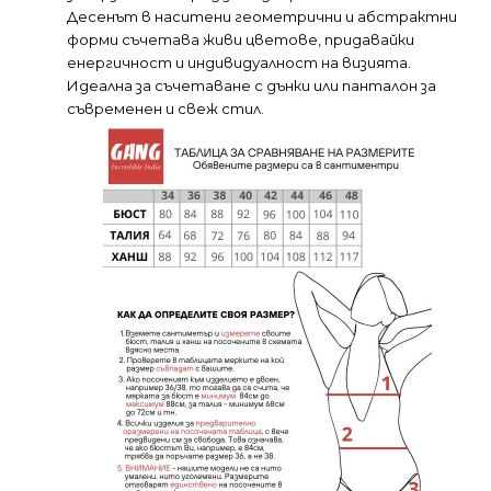
Десенът в наситени геометрични и абстрактни
форми съчетава живи цветове, придавайки
енергичност и индивидуалност на визията.
Идеална за съчетаване с дънки или панталон за
съвременен и свеж стил.