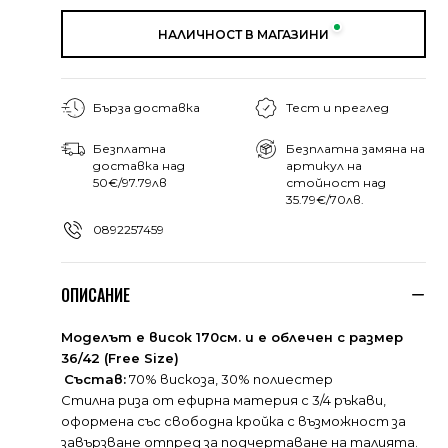
НАЛИЧНОСТ В МАГАЗИНИ
Бърза доставка
Тест и преглед
Безплатна
Безплатна замяна на
доставка над
артикул на
50€/97.79лв
стойност над
35.79€/70лв.
0892257459
ОПИСАНИЕ
Моделът е висок 170см. и е облечен с размер
36/42 (Free Size)
Състав:
70% вискоза, 30% полиестер
Стилна риза от ефирна материя с 3/4 ръкави,
оформена със свободна кройка с възможност за
завързване отпред за подчертаване на талията.