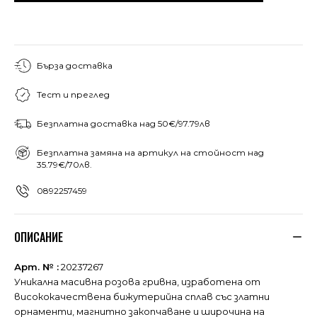
Бърза доставка
Тест и преглед
Безплатна доставка над 50€/97.79лв
Безплатна замяна на артикул на стойност над
35.79€/70лв.
0892257459
ОПИСАНИЕ
Арт. № :
20237267
Уникална масивна розова гривна, изработена от
висококачествена бижутерийна сплав със златни
орнаменти, магнитно закопчаване и широчина на