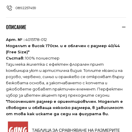
0892257459
ОПИСАНИЕ
Арт. № :
4015178-012
Моделът е висок 170см. и е облечен с размер 40/44
(Free Size)*
Състав:
100% полиестер
Тази мека жилетка с ефектен флорален принт
комбинира уют и артистична визия. Топлите нюанси на
розово, червено, синьо и оранжево се открояват върху
бежовата основа, а закопчаването с копчета и
джобовете добавят практичен елемент. Перфектен
избор за цветен акцент през преходните сезони.
*Посоченият размер е ориентировъчен. Моделът е
свободен и обхваща няколко размера, в зависимост
от това как искате да седи на фигурата ви.