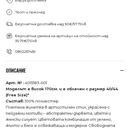
Бърза доставка
Тест и преглед
Безплатна доставка над 50€/97.79лв
Безплатна замяна на артикул на стойност над
35.79€/70лв.
0892257459
ОПИСАНИЕ
Арт. № :
4015183-001
Моделът е висок 170см. и е облечен с размер 40/44
(Free Size)*
Състав:
100% полиестер
Плетена жилетка в артистичен стил, украсена с
пейзажни мотиви – абстрактни дървета, цветя и
женски силует. Цветовата комбинация от зелено,
жълто и бяло е освежаваща и модерна. Свободната