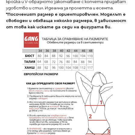
кройка и V-образното закопчаване с копчета придават
удобство и стил. Идеална за пролетта и есента.
*Посоченият размер е ориентировъчен. Моделът е
свободен и обхваща няколко размера, в зависимост
от това как искате да седи на фигурата ви.