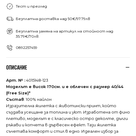
Тест и преглед
Безплатна доставка над 50€/97.79лв
Безплатна замяна на артикул на стойност над
35.79€/70лв.
0892257459
ОПИСАНИЕ
Арт. № :
4015148-123
Моделът е висок 170см. и е облечен с размер 40/44
(Free Size)*
Състав
: 100% найлон
Изразителна жилетка с животински принт, който
създава усещане за топлина и уют. Изработена от фино
плетиво, моделът е с класическо остро деколте, дълги
ръкави и копчета в дървесен ефект. Tази жилетка
съчетава комфорт и стил в едно. Идеален избор за