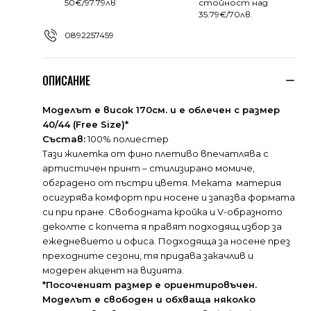
50€/97.79лв
стойност над
35.79€/70лв.
0892257459
ОПИСАНИЕ
Моделът е висок 170см. и е облечен с размер
40/44 (Free Size)*
Състав:
100% полиестер
Тази жилетка от финo плетиво впечатлява с
артистичен принт – стилизирано момиче,
обградено от пъстри цветя. Меката материя
осигурява комфорт при носене и запазва формата
си при пране. Свободната кройка и V-образното
деколте с копчета я правят подходящ избор за
ежедневието и офиса. Подходяща за носене през
преходните сезони, тя придава закачлив и
модерен акцент на визията.
*Посоченият размер е ориентировъчен.
Моделът е свободен и обхваща няколко