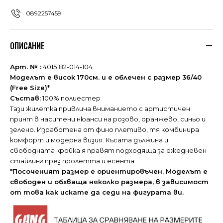
0892257459
ОПИСАНИЕ
Арт. № :
4015182-014-104
Моделът е висок 170см. и е облечен с размер 36/40
(Free Size)*
Състав:
100% полиестер
Тази жилетка привлича вниманието с артистичен
принт в наситени нюанси на розово, оранжево, синьо и
зелено. Изработена от фино плетиво, тя комбинира
комфорт и модерна визия. Късата дължина и
свободната кройка я правят подходяща за ежедневен
стайлинг през пролетта и есента.
*Посоченият размер е ориентировъчен. Моделът е
свободен и обхваща няколко размера, в зависимост
от това как искате да седи на фигурата ви.