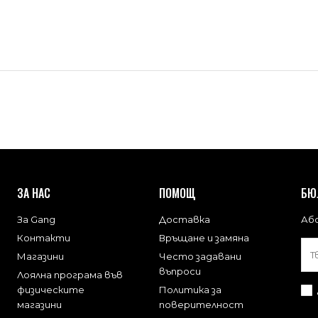
ЗА НАС
ПОМОЩ
БЮ
За Gang
Доставка
Або
Контакти
Връщане и замяна
Магазини
Често задавани
въпроси
Лоялна програма във
физическите
Политика за
магазини
поверителност