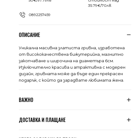
50€/97.79лв
стойност над
35.79€/70лв.
0892257459
ОПИСАНИЕ
Уникална масивна златиста гривна, изработена
от висококачествена бижутерийна, магнитно
закопчаване и широчина на диаметъра 6см.
Изключително красива и атрактивна с модерен
дизайн, гривната може да бъде един прекрасен
подарък, с който да зарадвате любимата жена.
ВАЖНО
Тъй като не сме производители, а вносители, ние
ДОСТАВКА И ПЛАЩАНЕ
подлагаме всяка дреха, която пристига при нас, на
няколко щателни проверки за качество. Дрехите
се оразмеряват допълнително по таблицата,
Знаем, че цената на доставката в много магазини