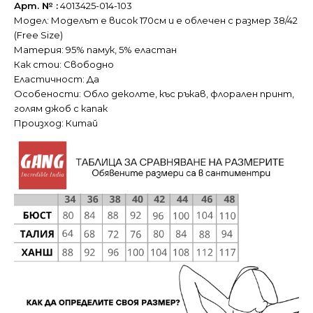
Арт. № :
4013425-014-103
Модел: Моделът е висок 170см и е облечен с размер 38/42
(Free Size)
Материя: 95% памук, 5% еластан
Как стои: Свободно
Еластичност: Да
Особености: Обло деколте, къс ръкав, флорален принт,
голям джоб с капак
Произход: Китай