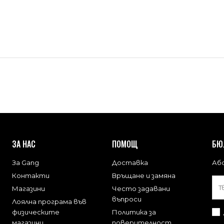
ЗА НАС
ПОМОЩ
БЮ
За Gang
Доставка
Або
Контакти
Връщане и замяна
Магазини
Често задавани
въпроси
Лоялна програма във
физическите
Политика за
магазини
поверителност