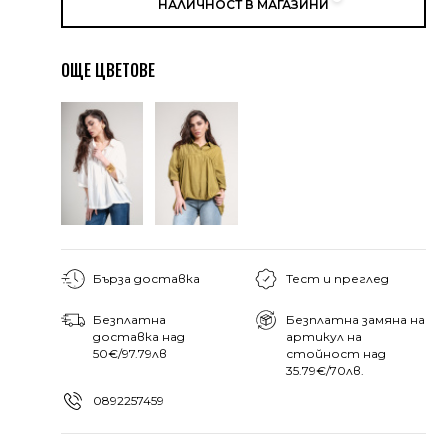
НАЛИЧНОСТ В МАГАЗИНИ
ОЩЕ ЦВЕТОВЕ
Бърза доставка
Тест и преглед
Безплатна
Безплатна замяна на
доставка над
артикул на
50€/97.79лв
стойност над
35.79€/70лв.
0892257459