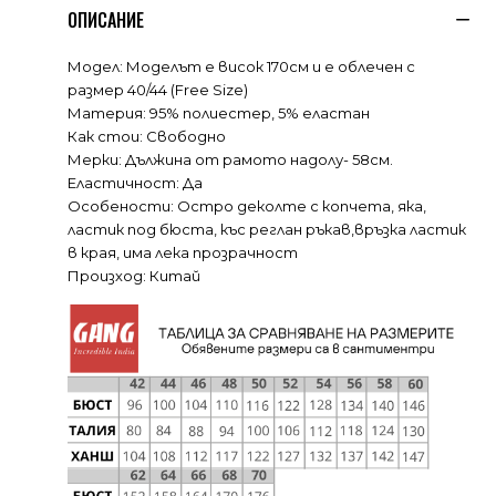
ОПИСАНИЕ
Модел: Моделът е висок 170см и е облечен с
размер 40/44 (Free Size)
Материя: 95% полиестер, 5% еластан
Как стои: Свободно
Мерки: Дължина от рамото надолу- 58см.
Еластичност: Да
Особености: Остро деколте с копчета, яка,
ластик под бюста, къс реглан ръкав,връзка ластик
в края, има лека прозрачност
Произход: Китай