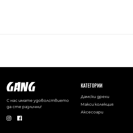
КАТЕГОРИИ
Дамски дрехи
С нас имате удоволствието
Макси колекция
да сте различни!
Аксесоари