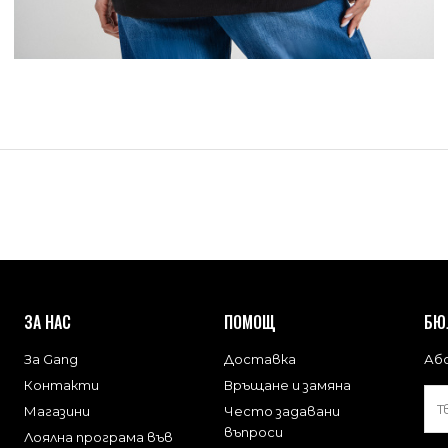
ЗА НАС
ПОМОЩ
БЮ
За Gang
Доставка
Або
Контакти
Връщане и замяна
Магазини
Често задавани
въпроси
Лоялна програма във