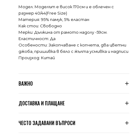
Модел: Моделът е висок 170см и е облечен с
размер 40/44(Free Size)
Материя: 95% памук, 5% еластан
Как стои: Свободно
Мерки: Дължина от рамото надолу -59см.
Еластичност: Да
Особености: Закопчаване с копчета, два цветни
джоба, пришивка в бяло с жълта усмивка и надписи
Произход: Китай
ВАЖНО
Тъй като не сме производители, а вносители, ние
ДОСТАВКА И ПЛАЩАНЕ
подлагаме всяка дреха, която пристига при нас, на
няколко щателни проверки за качество. Дрехите
се оразмеряват допълнително по таблицата,
Знаем, че цената на доставката в много магазини
която сме посочили в сайта. Обувки
ЧЕСТО ЗАДАВАНИ ВЪПРОСИ
Dragonfly
са
е висока. Ние сме гъвкави. При нас Вие избирате
собствено производство.
сама колко да платите според вида услуга и
стойността на поръчката.
1. Как да поръчам?