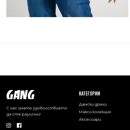
КАТЕГОРИИ
Дамски дрехи
С нас имате удоволствието
Макси колекция
да сте различни!
Аксесоари