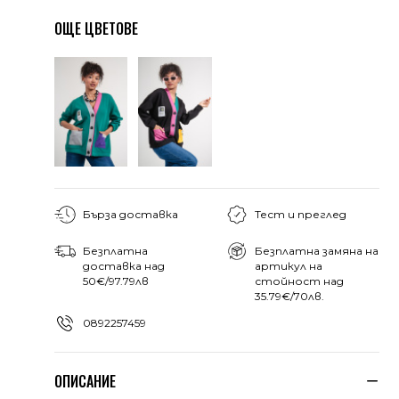
ОЩЕ ЦВЕТОВЕ
Бърза доставка
Тест и преглед
Безплатна
Безплатна замяна на
доставка над
артикул на
50€/97.79лв
стойност над
35.79€/70лв.
0892257459
ОПИСАНИЕ