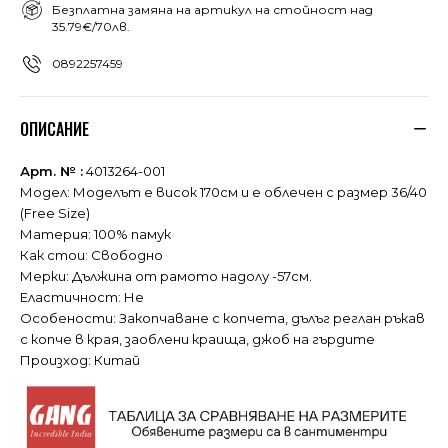
Безплатна замяна на артикул на стойност над
35.79€/70лв.
0892257459
ОПИСАНИЕ
Арт. № :
4013264-001
Модел: Моделът е висок 170см и е облечен с размер 36/40
(Free Size)
Материя: 100% памук
Как стои: Свободно
Мерки: Дължина от рамото надолу -57см.
Еластичност: Не
Особености: Закопчаване с копчета, дълъг реглан ръкав
с копче в края, заоблени краища, джоб на гърдите
Произход: Китай