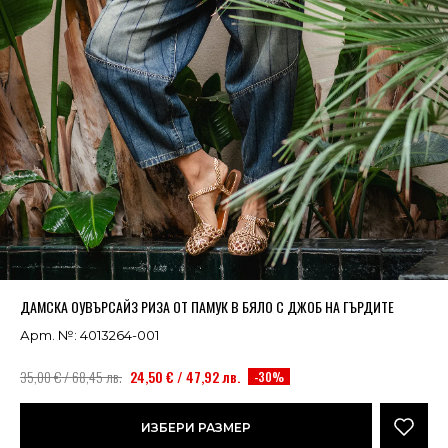
Успешно добавено в кошницата
ВИЖ
ДАМСКА ОУВЪРСАЙЗ РИЗА ОТ ПАМУК В БЯЛО С ДЖОБ НА ГЪРДИТЕ
Арт. №: 4013264-001
35,00 € / 68,45 лв.
24,50 € / 47,92 лв.
-30%
ИЗБЕРИ РАЗМЕР