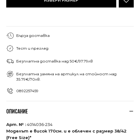
ИЗБЕРИ РАЗМЕР
Бърза доставка
Тест и преглед
Безплатна доставка над 50€/97.79лв
Безплатна замяна на артикул на стойност над
35.79€/70лв.
0892257459
ОПИСАНИЕ
Арт. № :
4014036-234
Моделът е висок 170см. и е облечен с размер 38/42
(Free Size)*