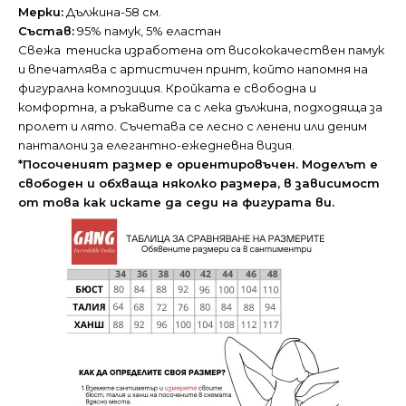
Мерки:
Дължина-58 см.
Състав:
95% памук, 5% еластан
Свежа тениска изработена от висококачествен памук
и впечатлява с артистичен принт, който напомня на
фигурална композиция. Кройката е свободна и
комфортна, а ръкавите са с лека дължина, подходяща за
пролет и лято. Съчетава се лесно с ленени или деним
панталони за елегантно-ежедневна визия.
*Посоченият размер е ориентировъчен. Моделът е
свободен и обхваща няколко размера, в зависимост
от това как искате да седи на фигурата ви.