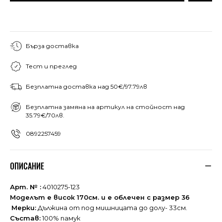
Бърза доставка
Тест и преглед
Безплатна доставка над 50€/97.79лв
Безплатна замяна на артикул на стойност над
35.79€/70лв.
0892257459
ОПИСАНИЕ
Арт. № :
4010275-123
Моделът е висок 170см. и е облечен с размер 36
Мерки:
Дължина от под мишницата до долу- 33см.
Състав:
100% памук