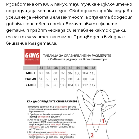
Изработена от 100% памук, тази туника е изключително
подходяща за летния сезон. Свободната кройка създава
усещане за лекота и елегантност, а рязаната бродерия
добавя женствена нотка. Белият цвят и фините
детайли я правят лесна за съчетаване както с дънки,
така и с елегантен панталон. Произведена в Индия с
внимание към детайла.