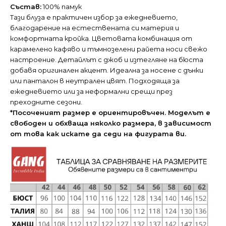
Състав:
100% памук
Тази блуза е практичен избор за ежедневието,
благодарение на естествената си материя и
комфортната кройка. Цветовата комбинация от
карамелено кафяво и тъмнозелени райета носи свежо
настроение. Детайлът с джоб и изтегляне на бюста
добавя оригинален акцент. Идеална за носене с дънки
или панталон в неутрален цвят. Подходяща за
ежедневието или за неформални срещи през
преходните сезони.
*Посоченият размер е ориентировъчен. Моделът е
свободен и обхваща няколко размера, в зависимост
от това как искате да седи на фигурата ви.