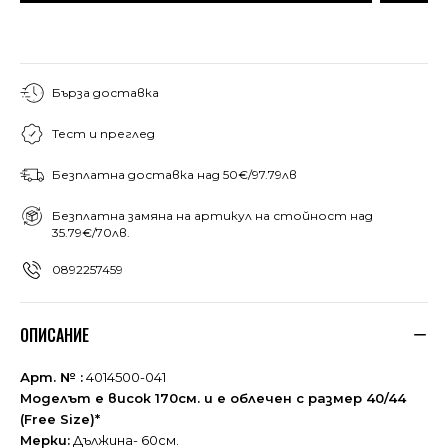
Бърза доставка
Тест и преглед
Безплатна доставка над 50€/97.79лв
Безплатна замяна на артикул на стойност над
35.79€/70лв.
0892257459
ОПИСАНИЕ
Арт. № :
4014500-041
Моделът е висок 170см. и е облечен с размер 40/44
(Free Size)*
Мерки:
Дължина- 60см.