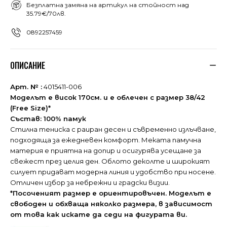
Безплатна замяна на артикул на стойност над
35.79€/70лв.
0892257459
ОПИСАНИЕ
Арт. № :
4015411-006
Моделът е висок 170см. и е облечен с размер 38/42
(Free Size)*
Състав:
100% памук
Стилна тениска с раиран десен и съвременно излъчване,
подходяща за ежедневен комфорт. Меката памучна
материя е приятна на допир и осигурява усещане за
свежест през целия ден. Облото деколте и широкият
силует придават модерна линия и удобство при носене.
Отличен избор за небрежни и градски визии.
*Посоченият размер е ориентировъчен. Моделът е
свободен и обхваща няколко размера, в зависимост
от това как искате да седи на фигурата ви.