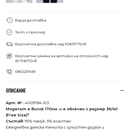
Бърза доставка
Тест и преглед
Безплатна доставка над 50€/97.79лв
Безплатна замяна на артикул на стойност над
35.79€/70лв.
0892257459
ОПИСАНИЕ
Арт. № :
4009764-103
Моделът е висок 170см. и е облечен с размер 36/40
(Free Size)*
Състав:
95% памук, 5% еластан
Ежедневна дамска тениска с изчистен дизайн и