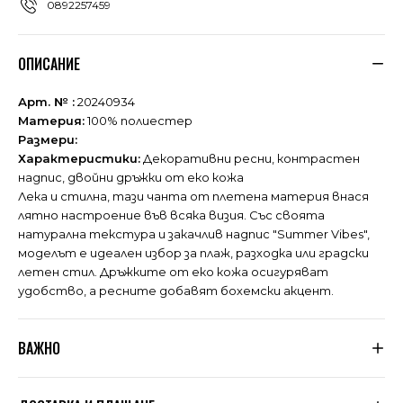
0892257459
ОПИСАНИЕ
Арт. № :
20240934
Материя:
100% полиестер
Размери:
Характеристики:
Декоративни ресни, контрастен
надпис, двойни дръжки от еко кожа
Лека и стилна, тази чанта от плетена материя внася
лятно настроение във всяка визия. Със своята
натурална текстура и закачлив надпис "Summer Vibes",
моделът е идеален избор за плаж, разходка или градски
летен стил. Дръжките от еко кожа осигуряват
удобство, а ресните добавят бохемски акцент.
ВАЖНО
Тъй като не сме производители, а вносители, ние