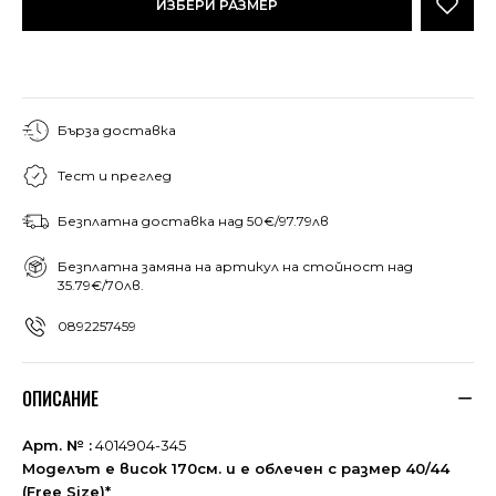
ИЗБЕРИ РАЗМЕР
Бърза доставка
Тест и преглед
Безплатна доставка над 50€/97.79лв
Безплатна замяна на артикул на стойност над
35.79€/70лв.
0892257459
ОПИСАНИЕ
Арт. № :
4014904-345
Моделът е висок 170см. и е облечен с размер 40/44
(Free Size)*