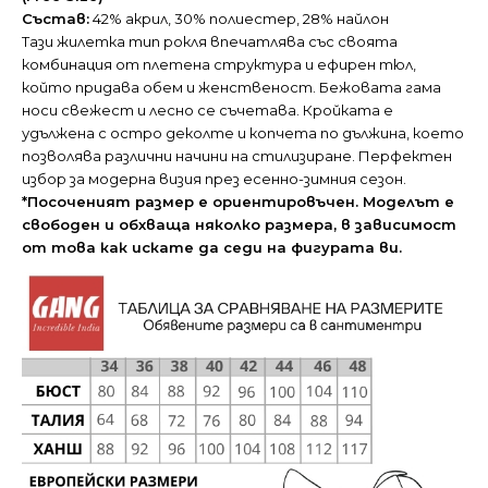
Състав:
42% акрил, 30% полиестер, 28% найлон
Тази жилетка тип рокля впечатлява със своята
комбинация от плетена структура и ефирен тюл,
който придава обем и женственост. Бежовата гама
носи свежест и лесно се съчетава. Кройката е
удължена с остро деколте и копчета по дължина, което
позволява различни начини на стилизиране. Перфектен
избор за модерна визия през есенно-зимния сезон.
*Посоченият размер е ориентировъчен. Моделът е
свободен и обхваща няколко размера, в зависимост
от това как искате да седи на фигурата ви.