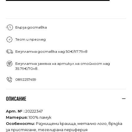
Бърза доставка
Тест и преглед
Безплатна доставка над 50€/97.79лв
Безплатна замяна на артикул на стойност над
35.79€/70лв.
0892257459
ОПИСАНИЕ
Арт. № :
20222347
Материя:
100% памук
Особености:
Разнищени краища, метално лого, връзка
за пристягане, тегелирана периферия