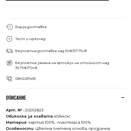
Бърза доставка
Тест и преглед
Безплатна доставка над 50€/97.79лв
Безплатна замяна на артикул на стойност над
35.79€/70лв.
0892257459
ОПИСАНИЕ
Арт. № :
20202823
Обиколка за главата
40/44см
Материя
: хартия 100% , пластмаса 100%
Особености
: Цветна плетена основа, прозрачна