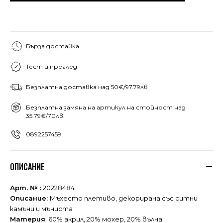
Бърза доставка
Тест и преглед
Безплатна доставка над 50€/97.79лв
Безплатна замяна на артикул на стойност над
35.79€/70лв.
0892257459
ОПИСАНИЕ
Арт. № :
20228484
Описание:
Мъхесто плетиво, декорирана със ситни
камъни и мъниста
Материя
: 60% акрил, 20% мохер, 20% вълна