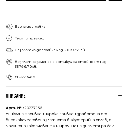
Бърза доставка
Тест и преглед
Безплатна доставка над 50€/97.79лв
Безплатна замяна на артикул на стойност над
35.79€/70лв.
0892257459
ОПИСАНИЕ
Арт. № :
20237266
Уникална масивна, широка гривна, изработена от
висококачествена златиста бижутерийна сплав, с
магнитно закопчаване и широчина на диаметъра 6см.