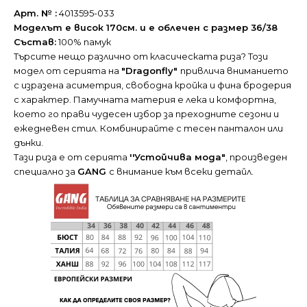
Арт. № :
4013595-033
Моделът е висок 170см. и е облечен с размер 36/38
Състав:
100% памук
Търсите нещо различно от класическата риза? Този
модел от серията на
"Dragonfly"
привлича вниманието
с изразена асиметрия, свободна кройка и фина бродерия
с характер. Памучната материя е лека и комфортна,
което го прави чудесен избор за преходните сезони и
ежедневен стил. Комбинирайте с тесен панталон или
дънки.
Тази риза е от серията
''Устойчива мода"
, произведен
специално за
GANG
с внимание към всеки детайл.