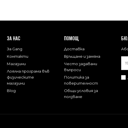
ЗА НАС
ПОМОЩ
БЮ
За Gang
Доставка
Або
Контакти
Връщане и замяна
Магазини
Често задавани
въпроси
Лоялна програма във
физическите
Политика за
магазини
поверителност
Blog
Общи условия за
ползване