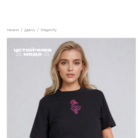
Начало
Дрехи
Dragonfly