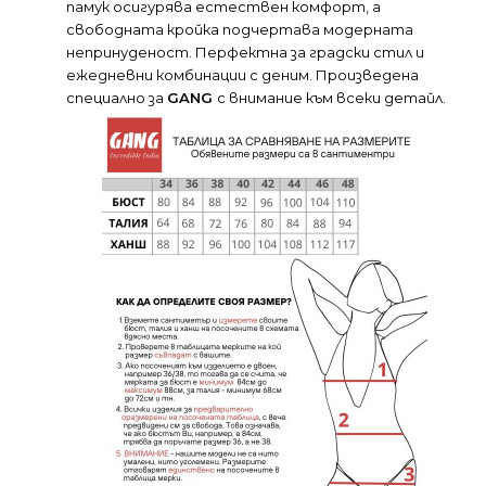
памук осигурява естествен комфорт, а
свободната кройка подчертава модерната
непринуденост. Перфектна за градски стил и
ежедневни комбинации с деним. Произведена
специално за
GANG
с внимание към всеки детайл.