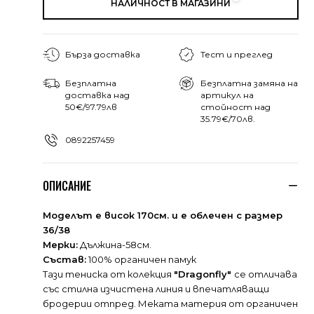
НАЛИЧНОСТ В МАГАЗИНИ
Бърза доставка
Тест и преглед
Безплатна
Безплатна замяна на
доставка над
артикул на
50€/97.79лв
стойност над
35.79€/70лв.
0892257459
ОПИСАНИЕ
Моделът е висок 170см. и е облечен с размер
36/38
Мерки:
Дължина-58см.
Състав:
100% органичен памук
Тази тениска от колекция
"Dragonfly"
се отличава
със стилна изчистена линия и впечатляващи
бродерии отпред. Меката материя от органичен