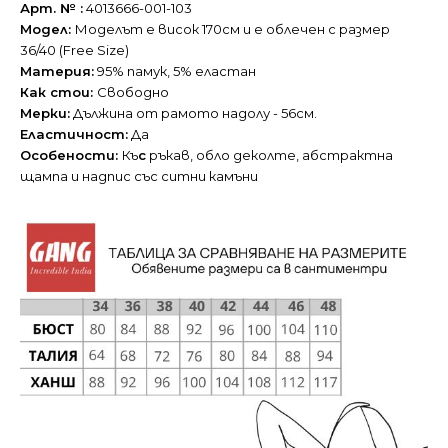
Арт. № :
4013666-001-103
Модел:
Моделът е висок 170см и е облечен с размер
36/40 (Free Size)
Материя:
95% памук, 5% еластан
Как стои:
Свободно
Мерки:
Дължина от рамото надолу - 56см.
Еластичност:
Да
Особености:
Къ
с
ръкав, обло деколте, абстрактна
щампа и надпис със ситни камъни