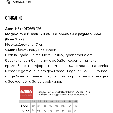
0892257459
ОПИСАНИЕ
Арт. № :
4013669-126
Моделът е висок 170 см и е облечен с размер 36/40
(Free Size)
Мерки:
Дължина- 51 см.
Състав:
95% памук, 5% еластан
Нежна и забавна тениска в бяло, изработена от
висококачествен памук с добавен еластан за леко
прилепване и комфорт. Щампата с илюстрация на котка
и стол е допълнена от деликатен надпис “SWEET”, който
създава настроение. Подходяща за пролетно-летни дни
и всекидневни визии с лек хумор.