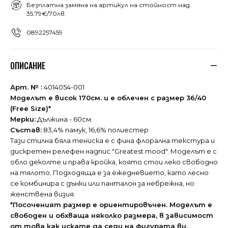
Безплатна замяна на артикул на стойност над
35.79€/70лв.
0892257459
ОПИСАНИЕ
Арт. № :
4014054-001
Моделът е висок 170см. и е облечен с размер 36/40
(Free Size)*
Мерки:
Дължина - 60см.
Състав:
83,4% памук, 16,6% полиестер
Тази стилна бяла тениска е с фина флорална текстура и
дискретен релефен надпис "Greatest mood". Моделът е с
обло деколте и права кройка, която стои леко свободно
на тялото. Подходяща е за ежедневието, като лесно
се комбинира с дънки или панталон за небрежна, но
женствена визия.
*Посоченият размер е ориентировъчен. Моделът е
свободен и обхваща няколко размера, в зависимост
от това как искате да седи на фигурата ви.