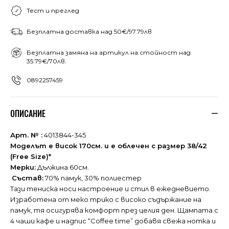
Тест и преглед
Безплатна доставка над 50€/97.79лв
Безплатна замяна на артикул на стойност над
35.79€/70лв.
0892257459
ОПИСАНИЕ
Арт. № :
4013844-345
Моделът е висок 170см. и е облечен с размер 38/42
(Free Size)*
Мерки:
Дължина 60см.
Състав:
70% памук, 30% полиестер
Тази тениска носи настроение и стил в ежедневието.
Изработена от меко трико с високо съдържание на
памук, тя осигурява комфорт през целия ден. Щампата с
4 чаши кафе и надпис “Coffee time” добавя свежа нотка и