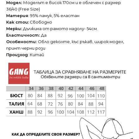
Модел:
Моделът е висок 170см и е облечен с размер
36/40 (Free Size)
Материя
: 95% памук, 5% еластан
Как стои:
Свободно
Мерки:
Дължина от рамото надолу- 54см.
Еластичност:
Да
Особености:
Обло деколте, къс ръкав, широк модел,
принт черни рози
Произход
: Китай