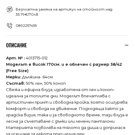
Безплатна замяна на артикул на стойност над
35.79€/70лв.
0892257459
ОПИСАНИЕ
Арт. № :
4013715-012
Моделът е висок 170см. и е облечен с размер 38/42
(Free Size)
Мерки:
Дължина- 64см.
Състав:
50% лен, 50% коноп
Свежа и ефирна блуза, изработена от лен и коноп–
идеална за топлите дни. Моделът впечатлява с
артистичен принт и свободна кройка, която осигурява
комфорт и свобода на движение. Подходяща както за
градска визия, така и за свободното време, тази блуза е
лесна за съчетаване с дънки или ленени панталони.
Материята позволява на тялото да диша и допринася
за усещане за лекота през целия ден.