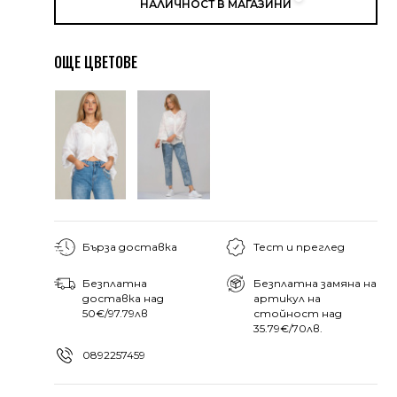
НАЛИЧНОСТ В МАГАЗИНИ
ОЩЕ ЦВЕТОВЕ
Бърза доставка
Тест и преглед
Безплатна
Безплатна замяна на
доставка над
артикул на
50€/97.79лв
стойност над
35.79€/70лв.
0892257459