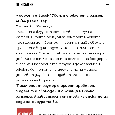
ОПИСАНИЕ
Моделът е висок 170см. и е облечен с размер
40/44 (Free Size)*
Състав:
100% памук
Елегантна блуза от естественa памучна
материя, която осигурява комфорт и лекота
през целия ден. Светлият цвят създава свежа и
изчистена визия, подходяща за различни стилни
комбинации. Облото деколте с деликатни къдрици
добавя женствен акцент, а релефната бродерия
създава интересна текстура и декоративен
ефект. Копчетата по дължината на модела
допълват дизайна и придават класически
завършек на визията.
*Посоченият размер е ориентировъчен.
Моделът е свободен и обхваща няколко
размера, в зависимост от това как искате да
седи на фигурата ви.