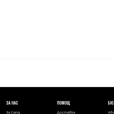
ЗА НАС
ПОМОЩ
БЮ
За Gang
Доставка
Або