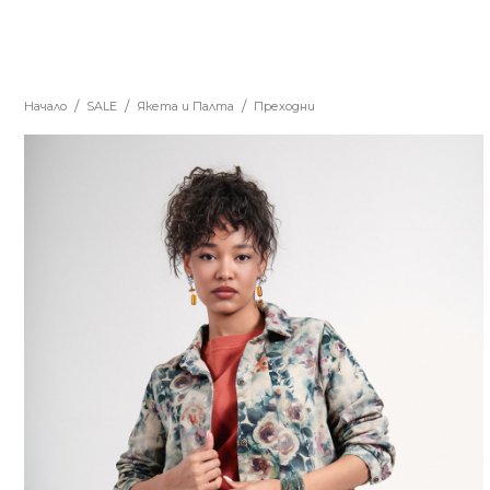
Начало
SALE
Якета и Палта
Преходни