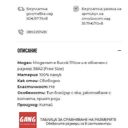
Безплатна
Безплатна замяна на
доставка над
артикул на
50€/97.79лв
стойност над
35.79€/70лв.
0892257459
ОПИСАНИЕ
Модел:
Моделът е висок 170см и е облечен с
размер 38/42 (Free Size)
Материя
: 100% памук
Как стои:
Свободно
Еластичност:
Не
Особености: Т
ип блейзър с яка, закопчаване с
копчета, принт рози
Произход:
Китай