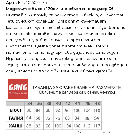
Арт. № :
4015022-76
Моделът е висок 170см. и е облечен с размер 36
Състав
: 95% памук, 3% полиестерни влакна, 2% еластан
Тези дънки от колекция
''Dragonfly''
съчетават
класически силует със съвременен акцент. Изработени
от висококачествен памук с лек еластичен ефект,
осигуряват удобно прилягане през целия ден.
Флоралната щампа добавя артистичен щрих, а
металното копче подчертава дизайнерската визия.
Идеални за градски стил и ежедневна елегантност.
Тези дънки са от серията ''Устойчива мода" , произведен
специално за
"GANG"
с внимание към всеки детайл