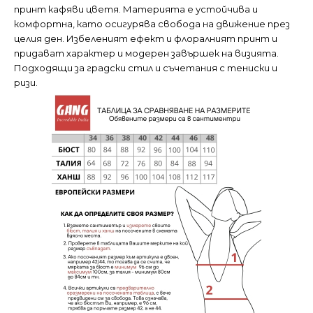
принт кафяви цветя. Материята е устойчива и
комфортна, като осигурява свобода на движение през
целия ден. Избеленият ефект и флоралният принт и
придават характер и модерен завършек на визията.
Подходящи за градски стил и съчетания с тениски и
ризи.