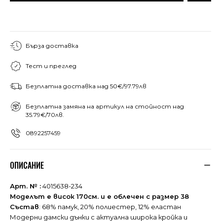
Бърза доставка
Тест и преглед
Безплатна доставка над 50€/97.79лв
Безплатна замяна на артикул на стойност над
35.79€/70лв.
0892257459
ОПИСАНИЕ
Арт. № :
4015638-234
Моделът е висок 170см. и е облечен с размер 38
Състав
: 68% памук, 20% полиестер, 12% еластан
Модерни дамски дънки с актуална широка кройка и