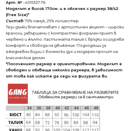
Арт. № :
4015327-76
Моделът е висок 170см. и е облечен с размер 38/42
(Free Size)*
Състав:
75% памук, 25% полиестер
Тези дънки впечатляват с артистичен акцент – широки
крачоли, завършени с контрастен флорален принт в
червено и жълто. Ластичната талия с връзки осигурява
комфорт и свобода на движение. Подходящи за
ежедневни визии с бохемски дух и модерен прочит на
класическия деним.
*Посоченият размер е ориентировъчен. Моделът е
свободен и обхваща няколко размера, в зависимост
от това как искате да седи на фигурата ви.