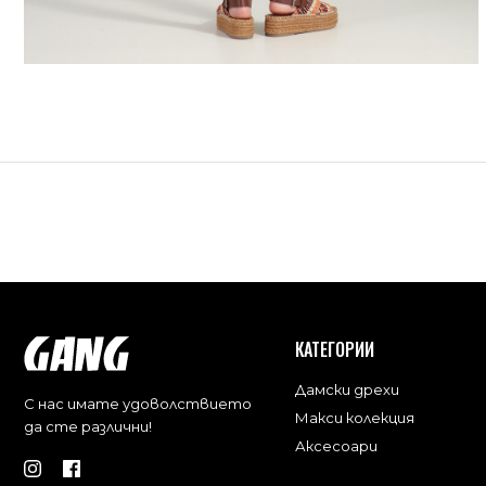
КАТЕГОРИИ
Дамски дрехи
С нас имате удоволствието
Макси колекция
да сте различни!
Аксесоари