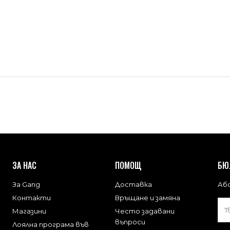
ЗА НАС
ПОМОЩ
БЮ
За Gang
Доставка
Або
Контакти
Връщане и замяна
Магазини
Често задавани
въпроси
Лоялна програма във