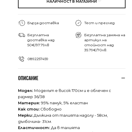
НАЛИЧНОСТ В МАГАЗИНИ
Бърза доставка
Тест и преглед
Безплатна
Безплатна замяна на
доставка над
артикул на
50€/97.79лв
стойност над
35.79€/70лв.
0892257459
ОПИСАНИЕ
Модел:
Моделът е висок 170см и е облечен с
размер 36/38
Материя:
95% памук, 5% еластан
Как стои:
Свободно
Мерки:
Дължина от талията надолу - 58см,
дълбочина- 31см.
Еластичност:
Да в талията