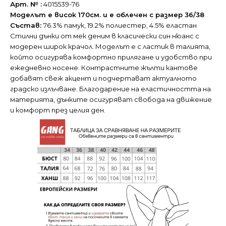
Арт. № :
4015539-76
Моделът е висок 170см. и е облечен с размер 36/38
Състав:
76.3% памук, 19.2% полиестер, 4.5% еластан
Стилни дънки от мек деним в класически син нюанс с
модерен широк крачол. Моделът е с ластик в талията,
който осигурява комфортно прилягане и удобство при
ежедневно носене. Контрастните жълти кантове
добавят свеж акцент и подчертават актуалното
градско излъчване. Благодарение на еластичността на
материята, дънките осигуряват свобода на движение
и комфорт през целия ден.