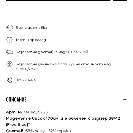
Бърза доставка
Тест и преглед
Безплатна доставка над 50€/97.79лв
Безплатна замяна на артикул на стойност над
35.79€/70лв.
0892257459
ОПИСАНИЕ
Арт. № :
4014529-123
Моделът е висок 170см. и е облечен с размер 38/42
(Free Size)*
Състав:
68% памук, 32% трико