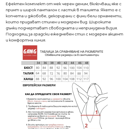
Ефектен комплект от мек черен деним, включващ яке с
принт и широк панталон с ластик в талията. Якето е с
копчета и джобове, декорирани с фини бели орнаменти,
които придават стилен и модерен вид. Широките
дънки подчертават свободната и непринудена визия.
Подходящ за градски ежедневен стил с модерен акцент
и комфортна линия.