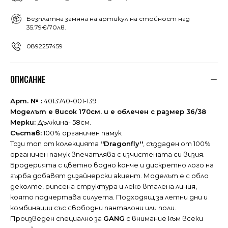
Безплатна замяна на артикул на стойност над
35.79€/70лв.
0892257459
ОПИСАНИЕ
Арт. № :
4013740-001-139
Моделът е висок 170см. и е облечен с размер 36/38
Мерки:
Дължина- 58см.
Състав:
100% органичен памук
Този топ от колекцията
''Dragonfly''
, създаден от 100%
органичен памук впечатлява с изчистената си визия.
Бродерията с цветно водно конче и дискретно лого на
гърба добавят дизайнерски акцент. Моделът е с обло
деколте, рипсена структура и леко вталена линия,
която подчертава силуета. Подходящ за летни дни и
комбинации със свободни панталони или поли.
Произведен специално за
GANG
с внимание към всеки