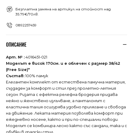
Безплатна замяна на артикул на стойност над
35.79€/70лв.
0892257459
ОПИСАНИЕ
Арт. № :
4016451-021
Моделът е висок 170см. и е облечен с размер 38/42
(Free Size)*
Състав:
100% памук
Елегантен комплект от естествена памучна материя,
създаден за комфорт и стил през пролетно-летния
сезон. Ризата с ефектна релефна бродерия придава
нежно и женствено излъчване, а панталонът с
еластична талия осигурява удобно прилягане и свобода
на движение. Леката материя позволява комфорт при
ежедневно носене, както и при по-специални поводи.
Моделът се комбинира лесно както със сандали, така и с
обувки в градски стил.