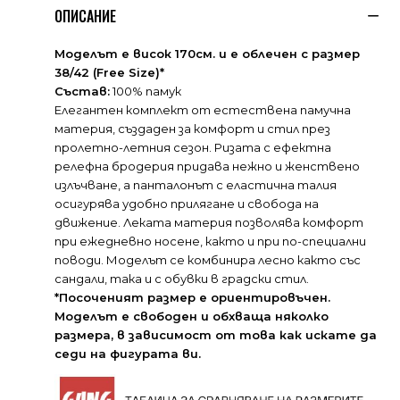
ОПИСАНИЕ
Моделът е висок 170см. и е облечен с размер
38/42 (Free Size)*
Състав:
100% памук
Елегантен комплект от естествена памучна
материя, създаден за комфорт и стил през
пролетно-летния сезон. Ризата с ефектна
релефна бродерия придава нежно и женствено
излъчване, а панталонът с еластична талия
осигурява удобно прилягане и свобода на
движение. Леката материя позволява комфорт
при ежедневно носене, както и при по-специални
поводи. Моделът се комбинира лесно както със
сандали, така и с обувки в градски стил.
*Посоченият размер е ориентировъчен.
Моделът е свободен и обхваща няколко
размера, в зависимост от това как искате да
седи на фигурата ви.