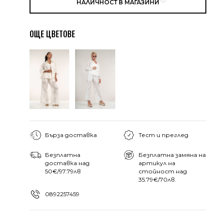
НАЛИЧНОСТ В МАГАЗИНИ
ОЩЕ ЦВЕТОВЕ
Бърза доставка
Тест и преглед
Безплатна
Безплатна замяна на
доставка над
артикул на
50€/97.79лв
стойност над
35.79€/70лв.
0892257459