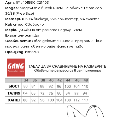
Арт. № :
4011990-021-103
Модел:
Моделът е висок 170см и е облечен с размер
36/38 (Free Size)
Материя
: 60% вискоза, 35% полиестер, 5% еластан
Как стои:
Свободно
Мерки:
Дължина от рамото надолу- 39см.
Еластичност:
Да
Особености:
Обло деколте, широки презрамки, къс
модел, принт цветно райе, фино плетиво
Произход
: Италия