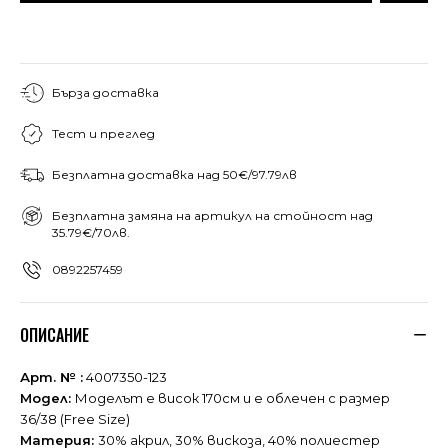
Бърза доставка
Тест и преглед
Безплатна доставка над 50€/97.79лв
Безплатна замяна на артикул на стойност над
35.79€/70лв.
0892257459
ОПИСАНИЕ
Арт. № :
4007350-123
Модел:
Моделът е висок 170см и е облечен с размер
36/38 (Free Size)
Материя:
30% акрил, 30% вискоза, 40% полиестер