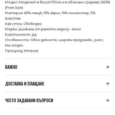
Модел: Моделът е висок 170см и е облечен с размер 36/38
(Free Size)
Материя: 65% памук, 15% акрил, 15% полиестер, 5%
еластан
Как стои: Свободно
Мерки: Дължина от рамото надолу - 44см.
Еластичност: Да
Особености: Обло деколте, широки презрамки , рипс,
къс модел
Произход: Италия
ВАЖНО
Тъй като не сме производители, а вносители, ние
ДОСТАВКА И ПЛАЩАНЕ
подлагаме всяка дреха, която пристига при нас, на
няколко щателни проверки за качество. Дрехите се
оразмеряват допълнително по таблицата, която сме
Знаем, че цената на доставката в много магазини е
посочили в сайта. Обувки
ЧЕСТО ЗАДАВАНИ ВЪПРОСИ
Dragonfly
са собствено
висока. Ние сме гъвкави. При нас Вие избирате сама
производство.
колко да платите според вида услуга и стойността на
поръчката.
1. Как да поръчам?