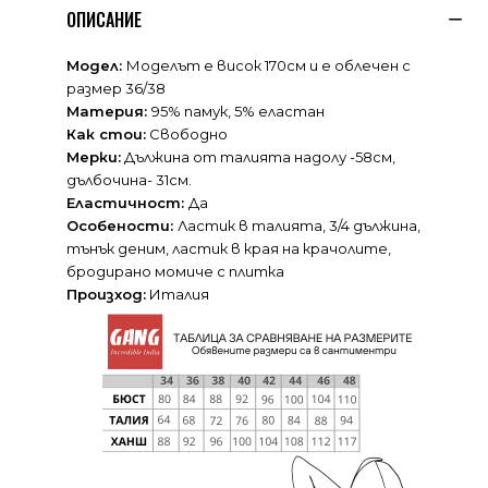
ОПИСАНИЕ
Модел:
Моделът е висок 170см и е облечен с
размер 36/38
Материя:
95% памук, 5% еластан
Как стои:
Свободно
Мерки:
Дължина от талията надолу -58см,
дълбочина- 31см.
Еластичност:
Да
Особености:
Ластик в талията, 3/4 дължина,
тънък деним, ластик в края на крачолите,
бродирано момиче с плитка
Произход:
Италия