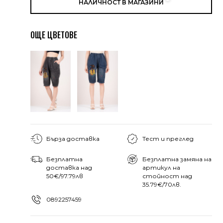
НАЛИЧНОСТ В МАГАЗИНИ
ОЩЕ ЦВЕТОВЕ
Бърза доставка
Тест и преглед
Безплатна
Безплатна замяна на
доставка над
артикул на
50€/97.79лв
стойност над
35.79€/70лв.
0892257459