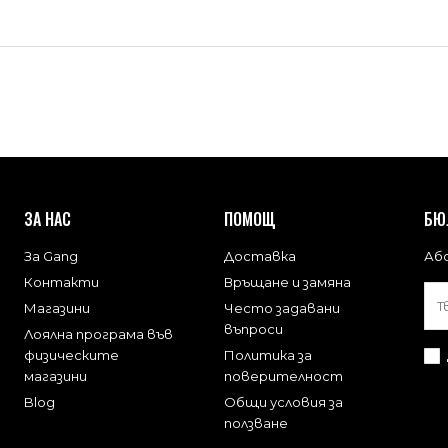
ЗА НАС
ПОМОЩ
БЮ
За Gang
Доставка
Або
Контакти
Връщане и замяна
Магазини
Често задавани
въпроси
Лоялна програма във
физическите
Политика за
магазини
поверителност
Blog
Общи условия за
ползване